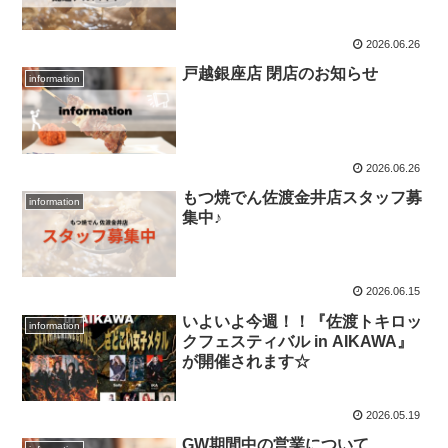
2026.06.26
戸越銀座店 閉店のお知らせ
information
2026.06.26
もつ焼でん佐渡金井店スタッフ募
information
集中♪
2026.06.15
いよいよ今週！！『佐渡トキロッ
information
クフェスティバル in AIKAWA』
が開催されます☆
2026.05.19
GW期間中の営業について