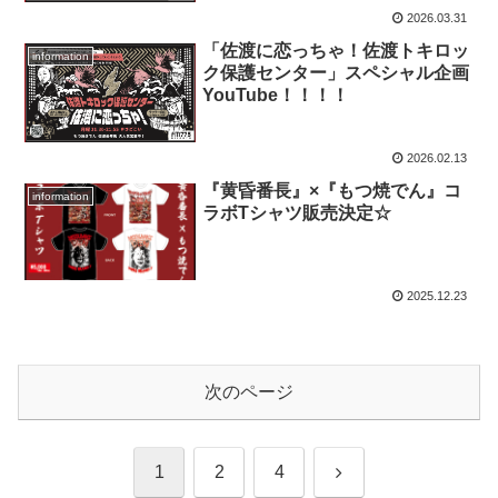
2026.03.31
「佐渡に恋っちゃ！佐渡トキロッ
information
ク保護センター」スペシャル企画
YouTube！！！！
2026.02.13
『黄昏番長』×『もつ焼でん』コ
information
ラボTシャツ販売決定☆
2025.12.23
次のページ
次
1
2
4