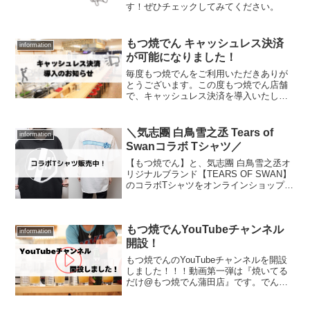
す！ぜひチェックしてみてください。
もつ焼でん キャッシュレス決済
information
が可能になりました！
毎度もつ焼でんをご利用いただきありが
とうございます。この度もつ焼でん店舗
で、キャッシュレス決済を導入いたしま
した！（※アメ横店を除く）キャッシュ
レス決済可能店舗は、水道橋店・中目黒
店・西小山店・蒲田店・戸越銀座店・佐
＼気志團 白鳥雪之丞 Tears of
information
渡金井店です。対応の決済...
Swanコラボ Tシャツ／
【もつ焼でん】と、気志團 白鳥雪之丞オ
リジナルブランド【TEARS OF SWAN】
のコラボTシャツをオンラインショップで
販売中です。これまでは店舗での取り扱
いのみでしたが、なんとネットショップ
でご購入いただけるようになりました♪性
もつ焼でんYouTubeチャンネル
別問わず...
information
開設！
もつ焼でんのYouTubeチャンネルを開設
しました！！！動画第一弾は『焼いてる
だけ@もつ焼でん蒲田店』です。でんの
魅力溢れる動画を投稿していきます。ぜ
ひチャンネル登録をよろしくお願いいた