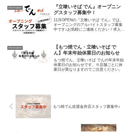
します♪もつ焼でんYouTubeチャンネル
『立喰いそば でん』オープニン
information
グスタッフ募集中！
11月OPENの『立喰いそば でん』では、
オープニングのアルバイトスタッフ募集
中です♪お気軽にご連絡ください！求人ペ
ージへGO！『立喰いそば でん』へメー
ル
【もつ焼でん・立喰いそば で
information
ん】年末年始休業日のお知らせ
もつ焼でん、立喰いそば でんの年末年始
休業日のお知らせです。※店舗ごとに休
業日が異なりますのでご注意ください。
もつ焼でん佐渡金井店スタッフ募集中♪