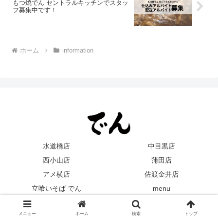
もつ焼でん セントラルキッチンでスタッ
フ募集中です！
ホーム
information
水道橋店
中目黒店
西小山店
蒲田店
アメ横店
佐渡金井店
立喰いそば でん
menu
© 2024 もつ焼でん.
メニュー
ホーム
検索
トップ