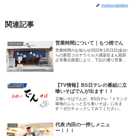
motsuyakiden
関連記事
営業時間について｜もつ焼でん
information
営業時間のお知らせ2022年1月21日(金)か
らの新型コロナウイルス感染症まん延防
止等重点措置により、下記の通り営業時
間が変更となります。【水道橋店、蒲田
店】月〜金：15:00〜21:00／土日祝：
13:30〜【中目黒店、西小山店、戸越銀
座...
【TV情報】BS日テレの番組に立
information
喰いそばでんが出ます！！
立喰いそばでんが、BS日テレ『ドランク
塚地のふらっと立ち食いそば』に出ま
す！ぜひチェックしてみてください。
代表 内田の一押しメニュ
コラム
ー！！！