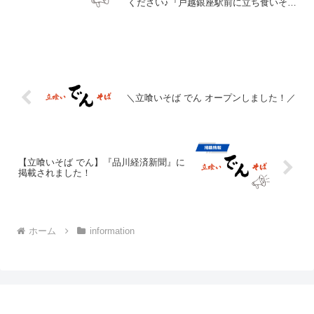
ください♪『戸越銀座駅前に立ち食いそば
「でん」 もつ焼き店の新業態、佐渡の
食材使う』
＼立喰いそば でん オープンしました！／
【立喰いそば でん】『品川経済新聞』に
掲載されました！
ホーム
information