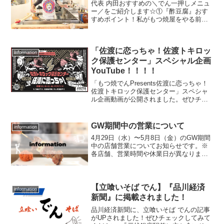
代表 内田おすすめの＼でん一押しメニュ
ー／をご紹介します☆①『酢豆腐』おす
すめポイント！私がもつ焼屋をやる前、
店を立ち上げるには自分に試練・・を与
えると決め、ベジタリアンを2年。この時
のメインディッシュがこれでした。しか
「佐渡に恋っちゃ！佐渡トキロッ
し、今は最高の酒のあ...
information
ク保護センター」スペシャル企画
YouTube！！！！
「もつ焼でんPresents佐渡に恋っちゃ！
佐渡トキロック保護センター」スペシャ
ル企画動画が公開されました。ぜひチェ
ックしてみてください♪
GW期間中の営業について
information
4月29日（水）〜5月8日（金）のGW期間
中の店舗営業についてお知らせです。※
各店舗、営業時間や休業日が異なります
のでご注意ください。ご来店、心よりお
待ちしております！
【立喰いそば でん】『品川経済
information
新聞』に掲載されました！
品川経済新聞に、立喰いそば でんの記事
がUPされました！ぜひチェックしてみて