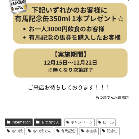
information
もつ焼でん
キャンペーン
ビール
もつ焼
もつ焼でん
有馬記念
水道橋
記念缶