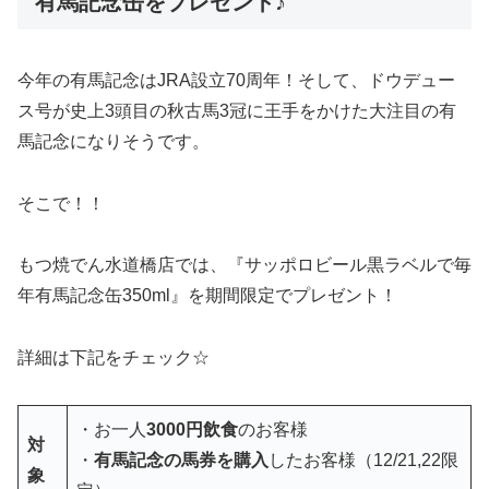
有馬記念缶をプレゼント♪
今年の有馬記念はJRA設立70周年！そして、ドウデュー
ス号が史上3頭目の秋古馬3冠に王手をかけた大注目の有
馬記念になりそうです。
そこで！！
もつ焼でん水道橋店では、『サッポロビール黒ラベルで毎
年有馬記念缶350ml』を期間限定でプレゼント！
詳細は下記をチェック☆
・お一人
3000円飲食
のお客様
対
・
有馬記念の馬券を購入
したお客様（12/21,22限
象