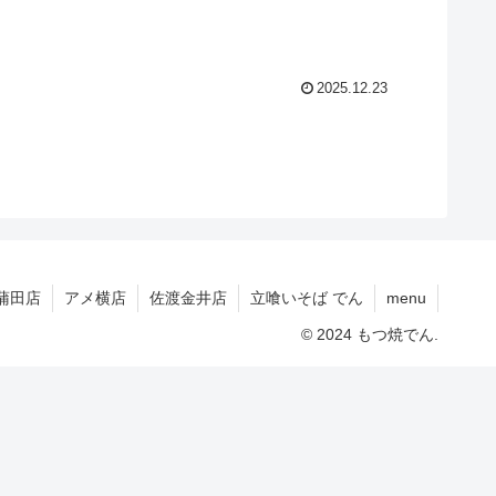
2025.12.23
蒲田店
アメ横店
佐渡金井店
立喰いそば でん
menu
© 2024 もつ焼でん.