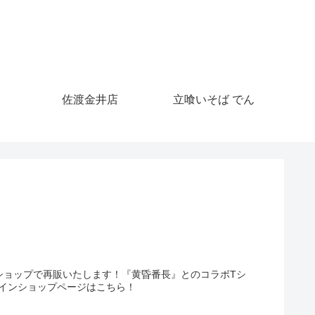
佐渡金井店
立喰いそば でん
ショップで再販いたします！『黄昏番長』とのコラボTシ
ラインショップページはこちら！