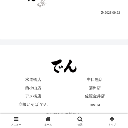
2025.09.22
水道橋店
中目黒店
西小山店
蒲田店
アメ横店
佐渡金井店
立喰いそば でん
menu
© 2024 もつ焼でん.
メニュー
ホーム
検索
トップ